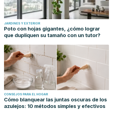
Human Health.
Oxidative Medicine and Cellular Longevity
.
Julio 2017.2017:8416763.
Salehi B, et al. Antioxidants: Positive or Negative Actors?.
JARDINES Y EXTERIOR
Biomolecules
. Octubre 2018;8(4):124.
Poto con hojas gigantes, ¿cómo lograr
Wells ML, et al. Algae as nutritional and functional food
que dupliquen su tamaño con un tutor?
sources: revisiting our understanding.
Journal of Applied
Phycology
. Noviembre 2017.29(2):949-982.
Yavorska N. Sodium Alginate ─ A Potential Tool for Weight
Management: Effect on Subjective Appetite, Food Intake,
and Glycemic and Insulin Regulation.
University of Toronto
Journal of Undergraduate Life Sciences
. 2012. 6(1).
CONSEJOS PARA EL HOGAR
Cómo blanquear las juntas oscuras de los
azulejos: 10 métodos simples y efectivos