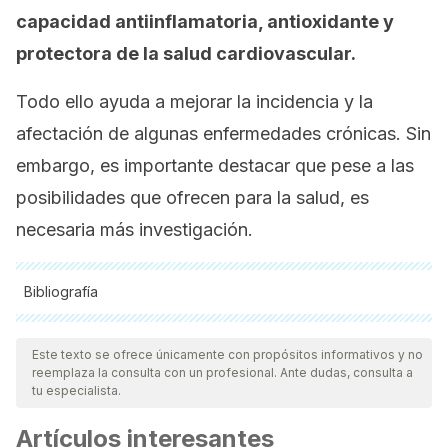
capacidad antiinflamatoria, antioxidante y
protectora de la salud cardiovascular.
Todo ello ayuda a mejorar la incidencia y la
afectación de algunas enfermedades crónicas. Sin
embargo, es importante destacar que pese a las
posibilidades que ofrecen para la salud, es
necesaria más investigación.
Bibliografía
Todas las fuentes citadas fueron revisadas a profundidad por
nuestro equipo, para asegurar su calidad, confiabilidad,
Este texto se ofrece únicamente con propósitos informativos y no
reemplaza la consulta con un profesional. Ante dudas, consulta a
vigencia y validez.
La bibliografía de este artículo fue
tu especialista.
considerada confiable y de precisión académica o
Artículos interesantes
científica.