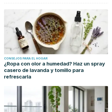
Cherry P, et al. Risks and benefits of consuming edible
seaweeds.
Nutritional Reviews
. Mayo 2019;77(5):307-329.
de Jesus Raposo MF,et al. Emergent Sources of Prebiotics:
Seaweeds and Microalgae.
Marine Drugs
. Enero
2016.14(2):27.
Huang D. Dietary Antioxidants and Health Promotion.
Antioxidants (Basel)
. Enero 2018.7(1):9.
Lordan S, et al. Marine bioactives as functional food
CONSEJOS PARA EL HOGAR
ingredients: potential to reduce the incidence of chronic
¿Ropa con olor a humedad? Haz un spray
diseases.
Marine Drugs
. Junio 2011.9(6):1056-1100.
casero de lavanda y tomillo para
MacArtain P, et al. Nutritional Value of Edible Seaweeds.
refrescarla
Nutrition Reviews. Diciembre 2007. 65(12 Pt 1):535-43.
O'Sullivan L, et al. Prebiotics from Marine Macroalgae for
Human and Animal Health Applications.
Marine Drugs.
Julio 2010. 1;8(7):2038-64
Pizzino G, et al. Oxidative Stress: Harms and Benefits for