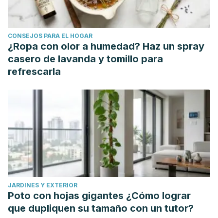
Beverage, Obesity, and Type 2 Diabetes in Children and
Adolescents: Policies, Taxation, and Programs.
Current
CONSEJOS PARA EL HOGAR
diabetes reports
,
18
(6), 31. https://doi.org/10.1007/s11892-
¿Ropa con olor a humedad? Haz un spray
018-1004-6
casero de lavanda y tomillo para
Calderón-Ospina, C. A., & Nava-Mesa, M. O. (2020). B
refrescarla
Vitamins in the nervous system: Current knowledge of the
biochemical modes of action and synergies of thiamine,
pyridoxine, and cobalamin.
CNS neuroscience &
therapeutics
,
26
(1), 5–13. https://doi.org/10.1111/cns.13207
JARDINES Y EXTERIOR
Poto con hojas gigantes ¿Cómo lograr
que dupliquen su tamaño con un tutor?