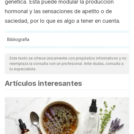
genética. Esta puede modular la producción
hormonal y las sensaciones de apetito o de
saciedad, por lo que es algo a tener en cuenta.
Bibliografía
Todas las fuentes citadas fueron revisadas a profundidad por
nuestro equipo, para asegurar su calidad, confiabilidad,
Este texto se ofrece únicamente con propósitos informativos y no
reemplaza la consulta con un profesional. Ante dudas, consulta a
vigencia y validez.
La bibliografía de este artículo fue
tu especialista.
considerada confiable y de precisión académica o
Artículos interesantes
científica.
Prokopidis, K., Cervo, M. M., Gandham, A., & Scott, D.
(2020). Impact of Protein Intake in Older Adults with
Sarcopenia and Obesity: A Gut Microbiota
Perspective.
Nutrients
,
12
(8), 2285.
https://doi.org/10.3390/nu12082285
Yoshida, Y., & Simoes, E. J. (2018). Sugar-Sweetened