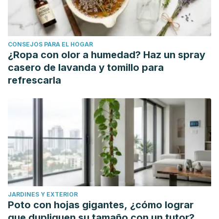
https://ods.od.nih.gov/factsheets/Niacin-DatosEnEspanol/
Richard D.
L-
triptófano: funciones metabólicas básicas,
investigación del comportamiento e indicaciones
CONSEJOS PARA EL HOGAR
terapéuticas.
Int J Tryptophan Res.
2009;
2: 45–60.
¿Ropa con olor a humedad? Haz un spray
casero de lavanda y tomillo para
refrescarla
JARDINES Y EXTERIOR
Poto con hojas gigantes, ¿cómo lograr
que dupliquen su tamaño con un tutor?