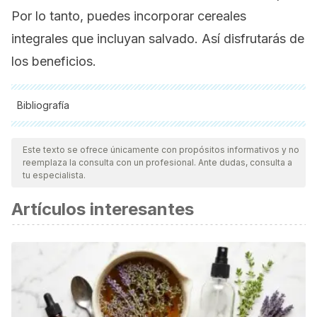
Por lo tanto, puedes incorporar cereales
integrales que incluyan salvado. Así disfrutarás de
los beneficios.
Bibliografía
Todas las fuentes citadas fueron revisadas a profundidad por
nuestro equipo, para asegurar su calidad, confiabilidad,
Este texto se ofrece únicamente con propósitos informativos y no
reemplaza la consulta con un profesional. Ante dudas, consulta a
vigencia y validez.
La bibliografía de este artículo fue
tu especialista.
considerada confiable y de precisión académica o
Artículos interesantes
científica.
USDA. Chicken, broiler or fryers, breast, skinless,
boneless, meat only, cooked, grilled. 4/1/2019. Disponible
https://fdc.nal.usda.gov/fdc-app.html#/food-
details/171534/nutrients
NIH. Niacina. 2019. Disponible en