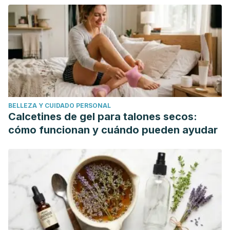
systematic review and meta-analysis.
Frontiers in Nutrition
,
9, 1-11.
https://www.ncbi.nlm.nih.gov/pmc/articles/PMC8965354/
British Heart Foundation. (19 de enero de 2015).
Beetroot
juice lowers high blood
pressure
.
https://www.bhf.org.uk/what-we-do/news-from-
the-bhf/news-archive/2015/january/beetroot-and-blood-
BELLEZA Y CUIDADO PERSONAL
pressure
Calcetines de gel para talones secos:
Domínguez, R., Cuenca, E., Maté-Muñoz, J. L., García-
cómo funcionan y cuándo pueden ayudar
Fernández, P., Serra-Paya, N., Lozano Estevan, M. C.,
Veiga Herreros, P., & Garnacho-Castaño, M. V. (2017).
Effects of beetroot juice supplementation on
cardiorespiratory endurance in athletes. A systematic
review.
Nutrients, 9
(1), 1-18.
https://www.mdpi.com/2072-
6643/9/1/43
Fuentes-Barría, H., Muñoz Peña, D., Aguilera Eguía, R., &