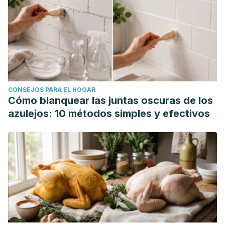
de julio de 2024.
https://www.mayoclinic.org/es/healthy-
lifestyle/nutrition-and-healthy-eating/in-depth/fiber/art-
20043983
National Heart, Lung and Blood Institute. (24 de marzo de
2022).
Anemia por deficiencia de hierro
. Consultado el 1 de
julio de
CONSEJOS PARA EL HOGAR
2024.
https://www.nhlbi.nih.gov/es/salud/anemia/anemia-
Cómo blanquear las juntas oscuras de los
ferropenica
azulejos: 10 métodos simples y efectivos
Percy, L. (9 de junio de 2022).
Daily beetroot juice could
help people with common heart condition
. British Heart
Foundation.
https://www.bhf.org.uk/what-we-do/news-
from-the-bhf/news-archive/2022/june/daily-beetroot-
juice-could-help-people-with-common-heart-condition
Pinna, M., Roberto, S., Milia, R., Marongiu, E., Olla, S., Loi, A.,
Migliaccio, G. M., Padulo, J., Orlandi, C., Tocco, F., Concu,
A., & Crisafulli, A. (2014). Effect of beetroot juice