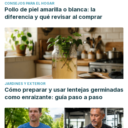
CONSEJOS PARA EL HOGAR
supplementation on aerobic response during swimming.
Pollo de piel amarilla o blanca: la
Nutrients, 6
(2), 605-615.
https://www.mdpi.com/2072-
diferencia y qué revisar al comprar
6643/6/2/605
Science Daily. (2 de noviembre de 2010).
Daily dose of
beet juice promotes brain health in older adults.
https://www.sciencedaily.com/releases/2010/11/101102130957.
Sentkowska, A., & Pyrzynska, K. (2023). Fashioned, but still
a superfood - red beets as a rich source of bioactive
compounds.
Applied Sciences, 13
(13), 1-16.
https://www.mdpi.com/2076-3417/13/13/7445
JARDINES Y EXTERIOR
Sight Research U. K. (s.f.).
Beetroot for eye health
.
Cómo preparar y usar lentejas germinadas
Consultado el 1 de julio de
como enraizante: guía paso a paso
2024.
https://www.sightresearchuk.org/nutrition/beetroot-
good-for-your-eyes/
Szymanski, J., Szwajgier, D., & Baranowska-Wójcik, E.
(2023). The role of beetroot ingredients in the prevention