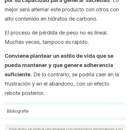
por su capacidad para generar saciedad
. Lo
mejor será alternar este producto con otros con
alto contenido en hidratos de carbono.
El proceso de pérdida de peso no es lineal.
Muchas veces, tampoco es rápido.
Conviene plantear un estilo de vida que se
pueda mantener y que genere adherencia
suficiente
. De lo contrario, se podría caer en la
frustración y en el abandono, con un
efecto
rebote
posterior.
Bibliografía
Todas las fuentes citadas fueron revisadas a profundidad por
nuestro equipo, para asegurar su calidad, confiabilidad,
Este texto se ofrece únicamente con propósitos informativos y no