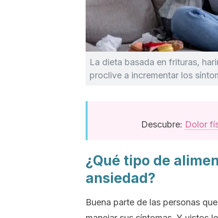
La dieta basada en frituras, har
proclive a incrementar los sínt
Descubre:
Dolor fí
¿Qué tipo de alimen
ansiedad?
Buena parte de las personas que
manejar sus síntomas. Y vistos l