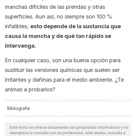
manchas difíciles de las prendas y otras
superficies. Aun así, no siempre son 100 %
infalibles;
esto depende de la sustancia que
causa la mancha y de qué tan rápido se
intervenga.
En cualquier caso, son una buena opción para
sustituir las versiones químicas que suelen ser
irritantes y dañinas para el medio ambiente. ¿Te
animas a probarlos?
Bibliografía
Todas las fuentes citadas fueron revisadas a profundidad por
nuestro equipo, para asegurar su calidad, confiabilidad,
Este texto se ofrece únicamente con propósitos informativos y no
reemplaza la consulta con un profesional. Ante dudas, consulta a
vigencia y validez.
La bibliografía de este artículo fue