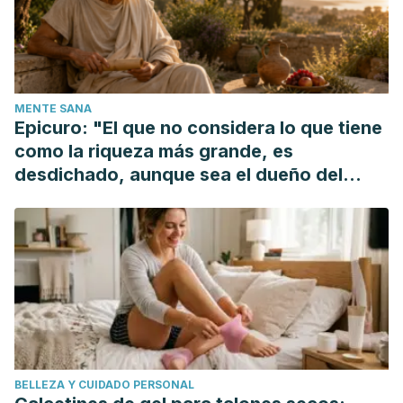
https://doi.org/10.1016/j.str.2013.10.013.
Margot, J.-P. (2007). La felicidad.
Praxis Filosófica
.
https://doi.org/10.1161/01.RES.72.5.1082.
MENTE SANA
Epicuro: "El que no considera lo que tiene
como la riqueza más grande, es
desdichado, aunque sea el dueño del
mundo"
BELLEZA Y CUIDADO PERSONAL