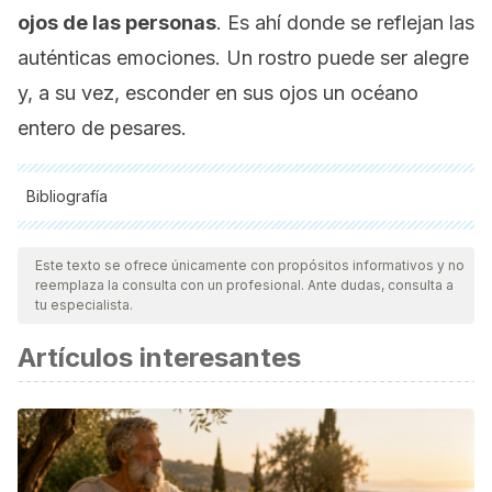
ojos de las personas
. Es ahí donde se reflejan las
auténticas emociones. Un rostro puede ser alegre
y, a su vez, esconder en sus ojos un océano
entero de pesares.
Bibliografía
Todas las fuentes citadas fueron revisadas a profundidad por
nuestro equipo, para asegurar su calidad, confiabilidad,
Este texto se ofrece únicamente con propósitos informativos y no
reemplaza la consulta con un profesional. Ante dudas, consulta a
vigencia y validez.
La bibliografía de este artículo fue
tu especialista.
considerada confiable y de precisión académica o
Artículos interesantes
científica.
Eduardo Bericat. (2012). Emociones.
Sociopedia.Isi
.
https://doi.org/10.1177/205684601261.
Vecina Jiménez, M. L. (2006). EMOCIONES POSITIVAS.
Papeles Del Psicólogo
.