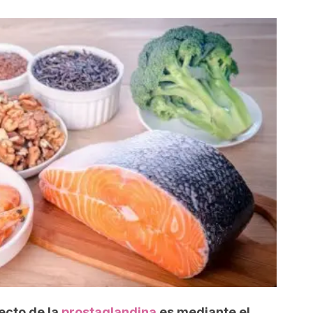
ecto de la
prostaglandina
es mediante el