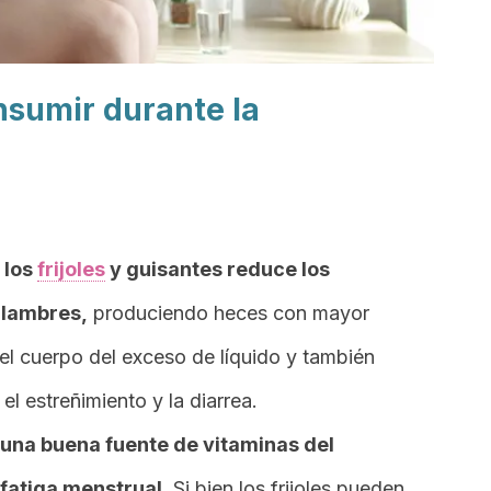
umir durante la
 los
frijoles
y guisantes reduce los
alambres,
produciendo heces con mayor
 el cuerpo del exceso de líquido y también
el estreñimiento y la diarrea.
una buena fuente de vitaminas del
 fatiga menstrual
. Si bien los frijoles pueden