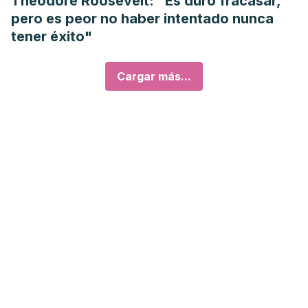
Theodore Roosevelt: "Es duro fracasar,
pero es peor no haber intentado nunca
tener éxito"
Cargar más...