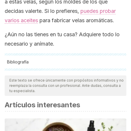
a estas velas, según los moldes de los que
decidas valerte. Si lo prefieres,
puedes probar
varios aceites
para fabricar velas aromáticas.
¿Aún no las tienes en tu casa? Adquiere todo lo
necesario y anímate.
Bibliografía
Todas las fuentes citadas fueron revisadas a profundidad por
nuestro equipo, para asegurar su calidad, confiabilidad,
Este texto se ofrece únicamente con propósitos informativos y no
reemplaza la consulta con un profesional. Ante dudas, consulta a
vigencia y validez.
La bibliografía de este artículo fue
tu especialista.
considerada confiable y de precisión académica o
Artículos interesantes
científica.
Venkata, R. P., & Subramanyam, R. (2016). Evaluation of the
deleterious health effects of consumption of repeatedly
heated vegetable oil.
Toxicology reports
,
3
, 636-643.