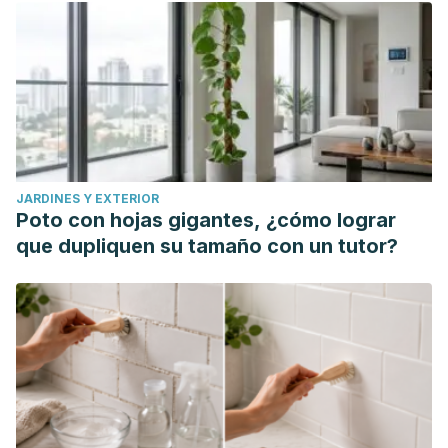
12 de septiembre en
https://www.healthychildren.org/Spanish/health-
issues/conditions/chest-lungs/Paginas/tuberculosis.aspx
World Health Organization. (2013).
Global tuberculosis
report 2013
. World Health Organization.
Tuberculosis (TB) in children. University of Rochester
Medical Center. Recogido a 12 de septiembre en
JARDINES Y EXTERIOR
https://www.urmc.rochester.edu/encyclopedia/content.aspx?
Poto con hojas gigantes, ¿cómo lograr
contenttypeid=90&contentid=P02548
que dupliquen su tamaño con un tutor?
Mathema, Barun, et al. "Drivers of tuberculosis
transmission."
The Journal of infectious
diseases
216.suppl_6 (2017): S644-S653.
Sardiñas, Misleidis, et al. "Importancia del control de la
calidad de la baciloscopia en los laboratorios de
diagnóstico de tuberculosis."
Revista chilena de
infectología
33.3 (2016): 282-286.