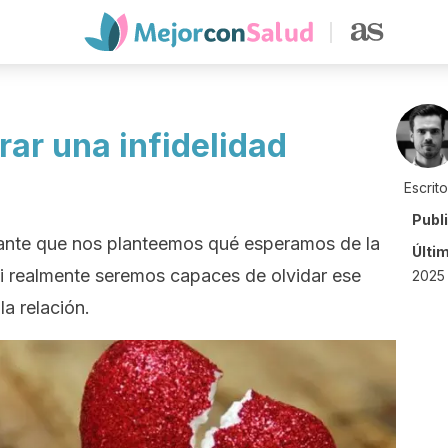
ar una infidelidad
Escrit
Publ
tante que nos planteemos qué esperamos de la
Últi
si realmente seremos capaces de olvidar ese
2025 
la relación.