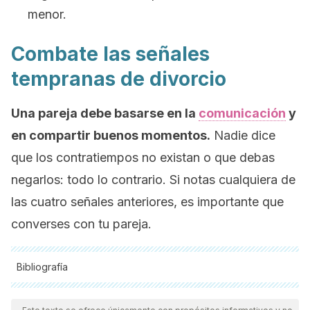
menor.
Combate las señales
tempranas de divorcio
Una pareja debe basarse en la
comunicación
y
en compartir buenos momentos.
Nadie dice
que los contratiempos no existan o que debas
negarlos:
todo lo contrario. Si notas cualquiera de
las cuatro señales anteriores, es importante que
converses con tu pareja.
Bibliografía
Todas las fuentes citadas fueron revisadas a profundidad por
nuestro equipo, para asegurar su calidad, confiabilidad,