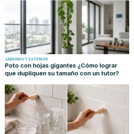
/j/jcim.2019.16.issue-3/jcim-2018-0161/jcim-2018-0161.xml.
https://doi.org/10.1515/jcim-2018-0161
JARDINES Y EXTERIOR
Poto con hojas gigantes ¿Cómo lograr
que dupliquen su tamaño con un tutor?