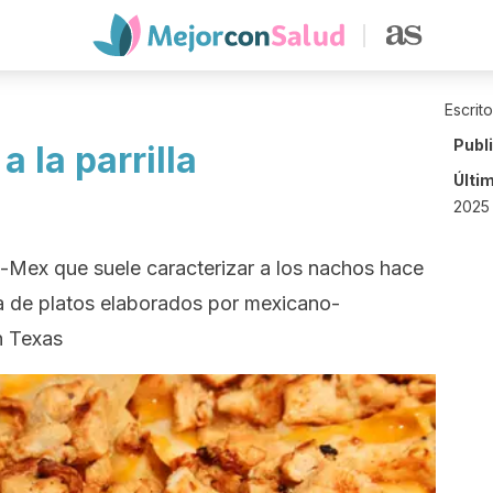
Escrit
Publ
 la parrilla
Últi
2025 
x-Mex que suele caracterizar a los nachos hace
ta de platos elaborados por mexicano-
n Texas