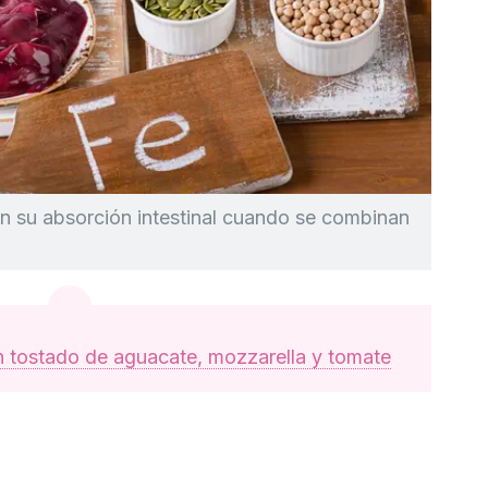
an su absorción intestinal cuando se combinan
 tostado de aguacate, mozzarella y tomate