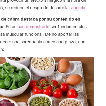
ta provoca un efecto sinérgico a la hora de
o, se reduce el riesgo de desarrollar
anemia
.
 de cabra destaca por su contenido en
co
. Estas
han demostrado
ser fundamentales
sa muscular funcional. De no aportar las
padecer una sarcopenia a mediano plazo, con
ro.