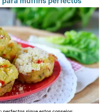
 para muffins perfectos
en
perfectos sigue estos consejos
: