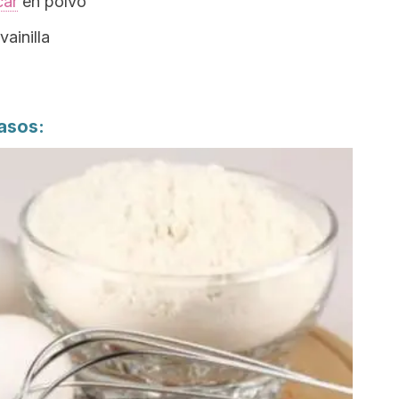
car
en polvo
ainilla
asos: