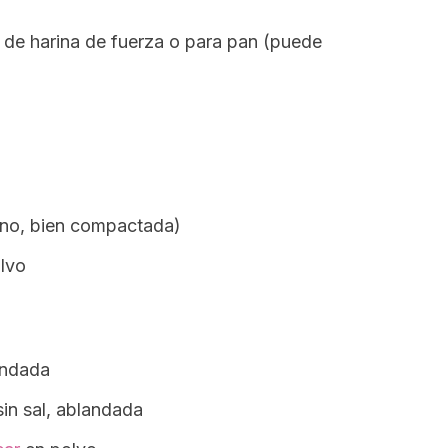
) de harina de fuerza o para pan (puede
eno, bien compactada)
lvo
andada
sin sal, ablandada