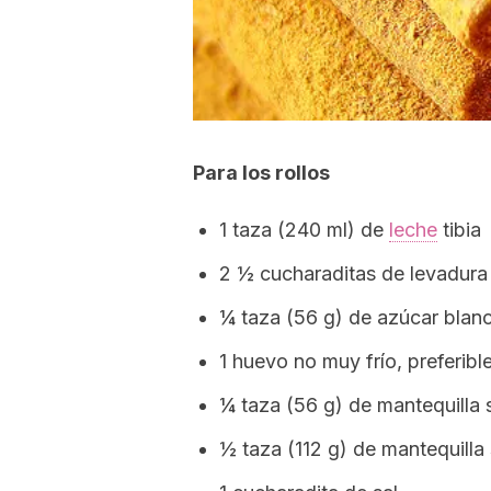
Para los rollos
1 taza (240 ml) de
leche
tibia
2 ½ cucharaditas de levadura
¼ taza (56 g) de azúcar blan
1 huevo no muy frío, preferib
¼ taza (56 g) de mantequilla s
½ taza (112 g) de mantequilla 