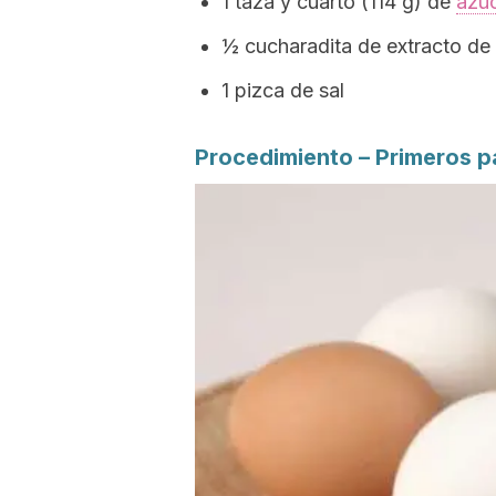
1 taza y cuarto (114 g) de
azú
½ cucharadita de extracto de v
1 pizca de sal
Procedimiento – Primeros p