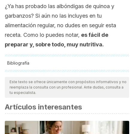
¿Ya has probado las albóndigas de quinoa y
garbanzos? Si aún no las incluyes en tu
alimentación regular, no dudes en seguir esta
receta. Como lo puedes notar,
es fácil de
preparar y, sobre todo, muy nutritiva.
Bibliografía
Todas las fuentes citadas fueron revisadas a profundidad por
nuestro equipo, para asegurar su calidad, confiabilidad,
Este texto se ofrece únicamente con propósitos informativos y no
reemplaza la consulta con un profesional. Ante dudas, consulta a
vigencia y validez.
La bibliografía de este artículo fue
tu especialista.
considerada confiable y de precisión académica o
Artículos interesantes
científica.
Vega-Gálvez, A., Miranda, M., Vergara, J., Uribe, E.,
Puente, L., & Martínez, E. A. (2010). Nutrition facts and
functional potential of quinoa (Chenopodium quinoa willd.),