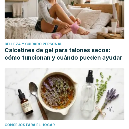
an ancient Andean grain: A review. Journal of the Science
of Food and Agriculture. https://doi.org/10.1002/jsfa.4158
Filho, A. M. M., Pirozi, M. R., Borges, J. T. D. S., Pinheiro
Sant’Ana, H. M., Chaves, J. B. P., & Coimbra, J. S. D. R.
(2017). Quinoa: Nutritional, functional, and antinutritional
BELLEZA Y CUIDADO PERSONAL
aspects. Critical Reviews in Food Science and Nutrition.
Calcetines de gel para talones secos:
https://doi.org/10.1080/10408398.2014.1001811
cómo funcionan y cuándo pueden ayudar
Wallace TC, Murray R, Zelman KM. The Nutritional Value
and Health Benefits of Chickpeas and Hummus. Nutrients.
2016;8(12):766. Published 2016 Nov 29.
doi:10.3390/nu8120766
Jukanti, A. K., Gaur, P. M., Gowda, C. L. L., & Chibbar, R. N.
(2012). Nutritional quality and health benefits of chickpea
(Cicer arietinum L.): A review. British Journal of Nutrition.
https://doi.org/10.1017/S0007114512000797
CONSEJOS PARA EL HOGAR