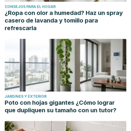
biochemistry
,
61
, 101–110.
CONSEJOS PARA EL HOGAR
https://doi.org/10.1016/j.jnutbio.2018.06.010
¿Ropa con olor a humedad? Haz un spray
Alghannam, A. F., Gonzalez, J. T., & Betts, J. A. (2018).
casero de lavanda y tomillo para
Restoration of Muscle Glycogen and Functional Capacity:
refrescarla
Role of Post-Exercise Carbohydrate and Protein Co-
Ingestion.
Nutrients
,
10
(2), 253.
https://doi.org/10.3390/nu10020253
JARDINES Y EXTERIOR
Poto con hojas gigantes ¿Cómo lograr
que dupliquen su tamaño con un tutor?