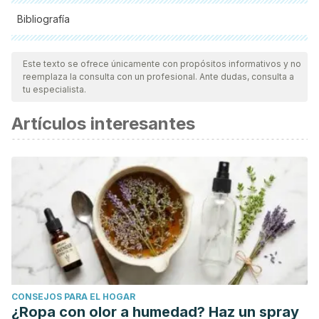
Bibliografía
Todas las fuentes citadas fueron revisadas a profundidad por
nuestro equipo, para asegurar su calidad, confiabilidad,
Este texto se ofrece únicamente con propósitos informativos y no
reemplaza la consulta con un profesional. Ante dudas, consulta a
vigencia y validez.
La bibliografía de este artículo fue
tu especialista.
considerada confiable y de precisión académica o
Artículos interesantes
científica.
Diccionario Larousse gastronómico online.
McGee H. La buena cocina. Como preparar los mejores
platos y recetas. Random House Mondadori. Setiembre
2013.
CONSEJOS PARA EL HOGAR
¿Ropa con olor a humedad? Haz un spray