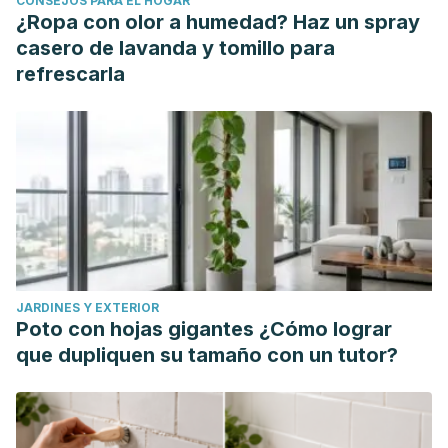
CONSEJOS PARA EL HOGAR
0161.xml. Published 2019 Feb 5. doi:10.1515/jcim-2018-0161
¿Ropa con olor a humedad? Haz un spray
Abdelhamid AS, Brown TJ, Brainard JS, et al. Omega-3
casero de lavanda y tomillo para
fatty acids for the primary and secondary prevention of
refrescarla
cardiovascular disease.
Cochrane Database Syst Rev
.
2018;7(7):CD003177. Published 2018 Jul 18.
doi:10.1002/14651858.CD003177.pub3
JARDINES Y EXTERIOR
Poto con hojas gigantes ¿Cómo lograr
que dupliquen su tamaño con un tutor?