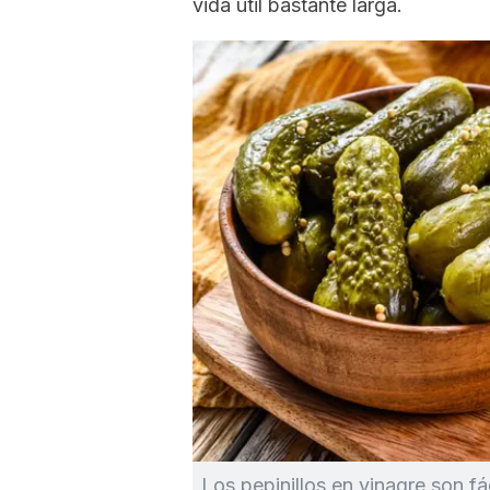
vida útil bastante larga.
Los pepinillos en vinagre son fác