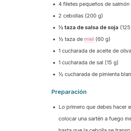
4 filetes pequeños de salmón 
2 cebollas (200 g)
½ taza de salsa de soja
(125
½ taza de
miel
(60 g)
1 cucharada de aceite de oliva
1 cucharada de sal (15 g)
½ cucharada de pimienta blan
Preparación
Lo primero que debes hacer es 
colocar una sartén a fuego me
hasta que la cebolla se transp