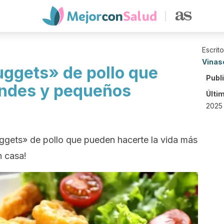
Escrit
Vinas
uggets» de pollo que
Publ
andes y pequeños
Últi
2025 
ggets» de pollo que pueden hacerte la vida más
n casa!