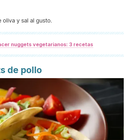
 oliva y sal al gusto.
cer nuggets vegetarianos: 3 recetas
ts
de pollo