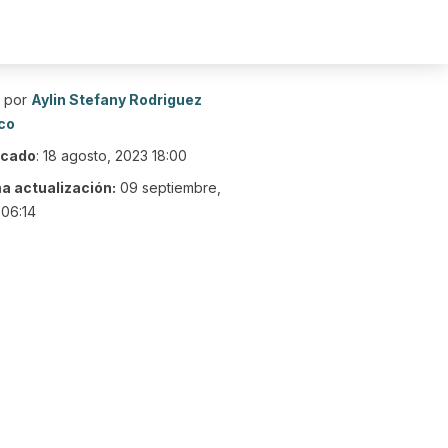
o por
Aylin Stefany Rodriguez
co
icado
:
18 agosto, 2023 18:00
ma actualización:
09 septiembre,
06:14