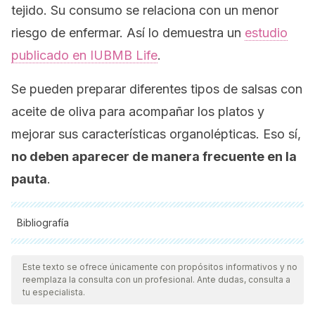
tejido. Su consumo se relaciona con un menor
riesgo de enfermar. Así lo demuestra un
estudio
publicado en
IUBMB Life
.
Se pueden preparar diferentes tipos de salsas con
aceite de oliva para acompañar los platos y
mejorar sus características organolépticas. Eso sí,
no deben aparecer de manera frecuente en la
pauta
.
Bibliografía
Todas las fuentes citadas fueron revisadas a profundidad por
nuestro equipo, para asegurar su calidad, confiabilidad,
Este texto se ofrece únicamente con propósitos informativos y no
reemplaza la consulta con un profesional. Ante dudas, consulta a
vigencia y validez.
La bibliografía de este artículo fue
tu especialista.
considerada confiable y de precisión académica o