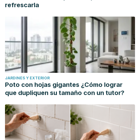
Reynolds, A. N., Akerman, A. P., & Mann, J. (2020). Dietary
refrescarla
fibre and whole grains in diabetes management: Systematic
review and meta-analyses.
PLoS medicine
,
17
(3),
e1003053. https://doi.org/10.1371/journal.pmed.1003053
JARDINES Y EXTERIOR
Poto con hojas gigantes ¿Cómo lograr
que dupliquen su tamaño con un tutor?