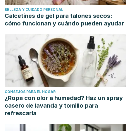
National Institute of Diabetes, and Digestive and Kidney
BELLEZA Y CUIDADO PERSONAL
Diseases. Alimentación, dieta y nutrition para el síndrome
Calcetines de gel para talones secos:
de intestino irritable. U. S. Department of Health and Human
cómo funcionan y cuándo pueden ayudar
Services. Noviembre 2017.
Servicio Nacional de Salud de Escocia (NHS). Peppermint
oil: a medicine to treat stomach cramps and boating. Julio
2021.
CONSEJOS PARA EL HOGAR
¿Ropa con olor a humedad? Haz un spray
casero de lavanda y tomillo para
refrescarla