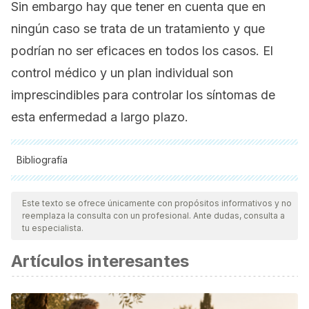
Sin embargo hay que tener en cuenta que en
ningún caso se trata de un tratamiento y que
podrían no ser eficaces en todos los casos. El
control médico y un plan individual son
imprescindibles para controlar los síntomas de
esta enfermedad a largo plazo.
Bibliografía
Todas las fuentes citadas fueron revisadas a profundidad por
nuestro equipo, para asegurar su calidad, confiabilidad,
Este texto se ofrece únicamente con propósitos informativos y no
reemplaza la consulta con un profesional. Ante dudas, consulta a
vigencia y validez.
La bibliografía de este artículo fue
tu especialista.
considerada confiable y de precisión académica o
Artículos interesantes
científica.
Agah Sh, Taleb A, et al. Chamomille efficacy in patients of
the irritable bowel syndrome.
Des Pharma Medica
. 2015. 7