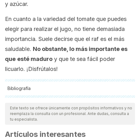
y azúcar.
En cuanto a la variedad del tomate que puedes
elegir para realizar el jugo, no tiene demasiada
importancia. Suele decirse que el
raf
es el más
saludable.
No obstante, lo más importante es
que
esté maduro
y que te sea fácil poder
licuarlo. ¡Disfrútalos!
Bibliografía
Todas las fuentes citadas fueron revisadas a profundidad por
nuestro equipo, para asegurar su calidad, confiabilidad,
Este texto se ofrece únicamente con propósitos informativos y no
reemplaza la consulta con un profesional. Ante dudas, consulta a
vigencia y validez.
La bibliografía de este artículo fue
tu especialista.
considerada confiable y de precisión académica o
Artículos interesantes
científica.