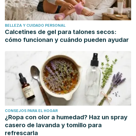
constipation in adults. Aliment Pharmacol Ther, 2016. 44 (2):
103-16.
Zou J., Feng D., Lycopene reduces cholesterol absortion
BELLEZA Y CUIDADO PERSONAL
through the downregulation of Niemann Pick C1 like 1 in
Calcetines de gel para talones secos:
Caco 2 cells. Mol Nutr Food Res, 2015. 59 (11): 2225-30.
cómo funcionan y cuándo pueden ayudar
Yin Y., Zheng Z., Jiang Z., Effcts of lycopene on metabolism
of glycolipid in type 2 diabetic rats. Biomed Pharmacother,
2019. 109: 2070-2077.
Black CJ., Ford AC., Chornic idiopathic constipation in
adults: epidemiology, pathophysiology, diagnosis and
clinical management. Med J Aust, 2018. 209 (2): 86-91.
CONSEJOS PARA EL HOGAR
¿Ropa con olor a humedad? Haz un spray
casero de lavanda y tomillo para
refrescarla