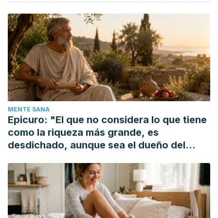
Wang, H., Cao, G., & Prior, R. L. (1996). Total antioxidant
capacity of fruits. Journal of Agricultural and Food
Chemistry. https://doi.org/10.1021/jf950579y
Lin, C. H., & Chen, B. H. (2003). Determination of
carotenoids in tomato juice by liquid chromatography.
Journal of Chromatography A.
https://doi.org/10.1016/S0021-9673(03)01138-5
Basu, A., & Penugonda, K. (2009). Pomegranate juice: A
MENTE SANA
heart-healthy fruit juice. Nutrition Reviews.
Epicuro: "El que no considera lo que tiene
https://doi.org/10.1111/j.1753-4887.2008.00133.x
como la riqueza más grande, es
Costa Rodrigues J., Pinho O., Monteiro PRR., Can lycopene
desdichado, aunque sea el dueño del
be considered an effective protection against
mundo"
cardiovascular disease? Food Chem, 2018. 245: 1148-1153.
Crhistodoulides S., Dimidi E., Fragkos KC., Farmer AD.,
Whelan K., Scott SM., Systematic review with meta analysis:
effect of fibre supplementation on chronic idiopathic