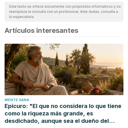
nuestro equipo, para asegurar su calidad, confiabilidad,
Este texto se ofrece únicamente con propósitos informativos y no
reemplaza la consulta con un profesional. Ante dudas, consulta a
vigencia y validez.
La bibliografía de este artículo fue
tu especialista.
considerada confiable y de precisión académica o
Artículos interesantes
científica.
Valat, J. P., Genevay, S., Marty, M., Rozenberg, S., & Koes,
B. (2010). Sciatica. Best Practice and Research: Clinical
Rheumatology. https://doi.org/10.1016/j.berh.2009.11.005
Highfield, E. S., & Kemper, K. J. (1999). White Willow Bark (
Salix alba ). Biochemistry.
Porcuna, J. L., Nouveau, A., & G., P. (1993). La Ortiga.
Australian Journal of Medical Herbalism.
Folcarà, S. C., & Vanaclocha, B. (2000). Usos terapéuticos
MENTE SANA
del tomillo. Revista de Fitoterapia.
Epicuro: "El que no considera lo que tiene
como la riqueza más grande, es
desdichado, aunque sea el dueño del