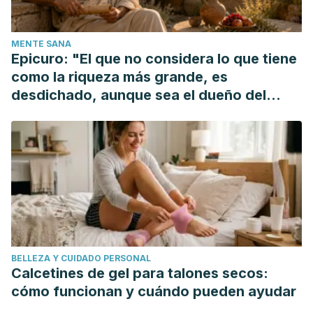
de Villiers, T. J., Hall, J. E., Pinkerton, J. V., Pérez, S. C.,
Rees, M., Yang, C., & Pierroz, D. D. (2016). Revised global
MENTE SANA
consensus statement on menopausal hormone therapy.
Epicuro: "El que no considera lo que tiene
Maturitas
. https://doi.org/10.1016/j.maturitas.2016.06.001
como la riqueza más grande, es
desdichado, aunque sea el dueño del
mundo"
BELLEZA Y CUIDADO PERSONAL
Calcetines de gel para talones secos:
cómo funcionan y cuándo pueden ayudar