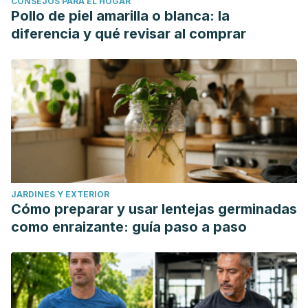
CONSEJOS PARA EL HOGAR
radicals: properties, sources, targets, and their implication
Pollo de piel amarilla o blanca: la
in various diseases.
Indian journal of clinical biochemistry.
diferencia y qué revisar al comprar
30
(1), 11-26.
https://www.ncbi.nlm.nih.gov/pmc/articles/PMC4310837/
Yan, J., Yang, X., He, L., Huang, Z., Zhu, M., Fan, L., ... & Zhu,
W. (2022). Comprehensive Quality and Bioactive
Constituent Analysis of Celery Juice Made from Different
Cultivars.
Foods
,
11
(18), 1-14. https://www.mdpi.com/2304-
8158/11/18/2719
JARDINES Y EXTERIOR
Cómo preparar y usar lentejas germinadas
como enraizante: guía paso a paso