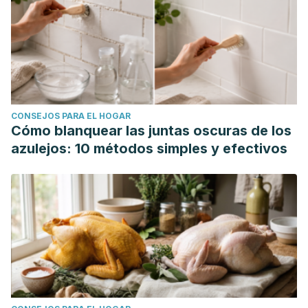
setiembre de 2023.
https://www.mountsinai.org/health-
library/herb/celery-seed
National Institutes of Health. (5 de marzo de 2019).
Potasio
.
Consultado el 25 de setiembre de 2023.
https://ods.od.nih.gov/factsheets/Potassium-
DatosEnEspanol/
CONSEJOS PARA EL HOGAR
NHS Cambridge University College. (s.f.).
Kidney stones,
Cómo blanquear las juntas oscuras de los
diet and lifestyle: frequently asked questions
. Consultado
azulejos: 10 métodos simples y efectivos
el 26 de setiembre de 2023.
https://www.cuh.nhs.uk/patient-information/kidney-stones-
diet-and-lifestyle-frequently-asked-questions/
U.S. Department of Agriculture. (1 de abril de 2019).
Celery,
raw
. FoodData Central. Consultado el 29 de septiembre de
2023. https://fdc.nal.usda.gov/fdc-app.html#/food-
details/169988/nutrients
Phaniendra, A., Jestadi, D. B., & Periyasamy, L. (2015). Free