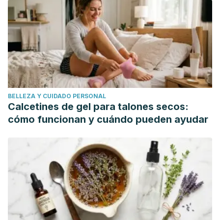
2023.
https://eur-lex.europa.eu/LexUriServ/LexUriServ.do?
uri=OJ:L:2011:304:0018:0063:ES:PDF
Gupta, E. (s.f.).
GERD Diet: foods that help with acid reflux
(heartburn)
. John Hopkins Medicine. Consultado el 26 de
setiembre de
2023.
https://www.hopkinsmedicine.org/health/wellness-
and-prevention/gerd-diet-foods-that-help-with-acid-
BELLEZA Y CUIDADO PERSONAL
reflux-heartburn
Calcetines de gel para talones secos:
Hartley, L., May, M. D., Loveman, E., Colquitt, J. L., & Rees, K.
cómo funcionan y cuándo pueden ayudar
(2016). Dietary fibre for the primary prevention of
cardiovascular disease.
The Cochrane Database of
Systematic Reviews
,
2016
(1).
https://www.cochrane.org/CD011472/VASC_dietary-
fibre-prevent-cardiovascular-disease
Harvard T. H. Chan. School of Public Health. (Abril 2022).
Fiber
. Consultado el 26 de setiembre de