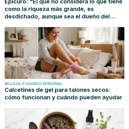
Epicuro: "El que no considera lo que tiene
Quemado. Revista Médica de Nuestros Hospitales.
como la riqueza más grande, es
Surjushe, A., Vasani, R., & Saple, D. G. (2008). Aloe vera: a
desdichado, aunque sea el dueño del
short review.
Indian journal of dermatology
,
53
(4), 163–166.
mundo"
https://doi.org/10.4103/0019-5154.44785
St. Luke's Health. Do These Common Sunburn Remedies
Actually Work? (2020). Recuperado el 30 de marzo de
2021. https://www.stlukeshealth.org/resources/do-these-
common-sunburn-remedies-actually-
work#:~:text=While%20soaking%20a%20sunburn%20in,wil
BELLEZA Y CUIDADO PERSONAL
Calcetines de gel para talones secos:
cómo funcionan y cuándo pueden ayudar