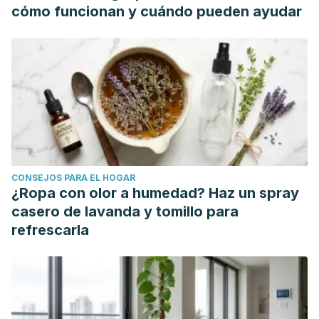
http://www.nutricionhospitalaria.com/pdf/3338.pdf
cómo funcionan y cuándo pueden ayudar
Pharmacogn Mag. 2017 Oct; 13(Suppl 3): S430–S436.
Published online 2017 Oct 11. doi: 10.4103/pm.pm_14_17.
Biological Effect of Cynara cardunculus on Kidney Status of
Hypercholesterolemic Rats
WebMD. Celery.
https://www.webmd.com/vitamins/ai/ingredientmono-
882/celery
Fundación Española de la Nutrición. Uva.
CONSEJOS PARA EL HOGAR
http://www.fen.org.es/mercadoFen/pdfs/uva.pdf
¿Ropa con olor a humedad? Haz un spray
U.S. National Library of Medicine. Asparagine.
casero de lavanda y tomillo para
https://pubchem.ncbi.nlm.nih.gov/compound/Asparagine
refrescarla