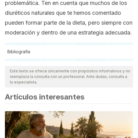
problemática. Ten en cuenta que muchos de los
diuréticos naturales que te hemos comentado
pueden formar parte de la dieta, pero siempre con
moderación y dentro de una estrategia adecuada.
Bibliografía
Todas las fuentes citadas fueron revisadas a profundidad por
nuestro equipo, para asegurar su calidad, confiabilidad,
Este texto se ofrece únicamente con propósitos informativos y no
reemplaza la consulta con un profesional. Ante dudas, consulta a
vigencia y validez.
La bibliografía de este artículo fue
tu especialista.
considerada confiable y de precisión académica o
Artículos interesantes
científica.
Font Quer, P.
(1980).
Plantas medicinales. El Dioscórides
renovado.
Barcelona: Labor.
Mabberley, D. J.
(1987).
The Plant Book. A portable
dictionary of the higher plants.
Cambridge: Cambridge UP.