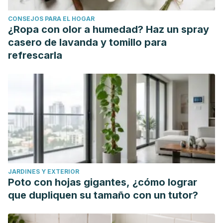
and effect on clinical conditions.
Annals of Nutrition and
CONSEJOS PARA EL HOGAR
Metabolism
. https://doi.org/10.1159/000090495
¿Ropa con olor a humedad? Haz un spray
casero de lavanda y tomillo para
refrescarla
JARDINES Y EXTERIOR
Poto con hojas gigantes, ¿cómo lograr
que dupliquen su tamaño con un tutor?