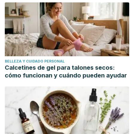
alternative to potassium citrate in the treatment of urinary
calcium stones in patients with hypocitraturia? A
prospective randomized study.
Urological Research
,
36
(6),
313–317. https://doi.org/10.1007/s00240-008-0152-6
Caputo L, Quintieri L, Cavalluzzi MM, Lentini G,
Habtemariam S. Antimicrobial and Antibiofilm Activities of
Citrus Water-Extracts Obtained by Microwave-Assisted and
BELLEZA Y CUIDADO PERSONAL
Conventional Methods.
Biomedicines
. 2018;6(2):70.
Calcetines de gel para talones secos:
Published 2018 Jun 17. doi:10.3390/biomedicines6020070
cómo funcionan y cuándo pueden ayudar
Kim, D. B., Shin, G. H., Kim, J. M., Kim, Y. H., Lee, J. H., Lee, J.
S., … Lee, O. H. (2016). Antioxidant and anti-ageing
activities of citrus-based juice mixture.
Food
Chemistry
,
194
, 920–927.
https://doi.org/10.1016/j.foodchem.2015.08.094
Wintergerst, E. S., Maggini, S., & Hornig, D. H. (2006,
February). Immune-enhancing role of Vitamin C and zinc