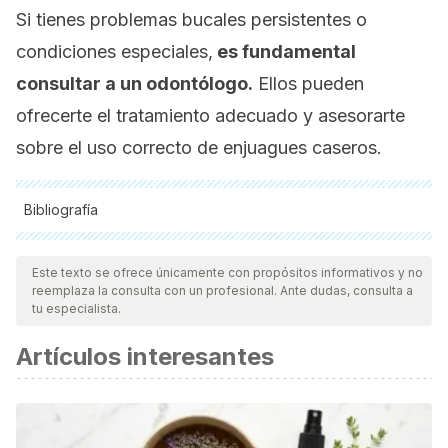
Si tienes problemas bucales persistentes o
condiciones especiales,
es fundamental
consultar a un odontólogo.
Ellos pueden
ofrecerte el tratamiento adecuado y asesorarte
sobre el uso correcto de enjuagues caseros.
Bibliografía
Todas las fuentes citadas fueron revisadas a profundidad por
nuestro equipo, para asegurar su calidad, confiabilidad,
Este texto se ofrece únicamente con propósitos informativos y no
reemplaza la consulta con un profesional. Ante dudas, consulta a
vigencia y validez.
La bibliografía de este artículo fue
tu especialista.
considerada confiable y de precisión académica o
Artículos interesantes
científica.
Aravinth, V., Narayanan, M. A., Kumar, S. R., Selvamary, A. L.,
& Sujatha, A. (2017). Comparative evaluation of salt water
rinse with chlorhexidine against oral microbes: a school-