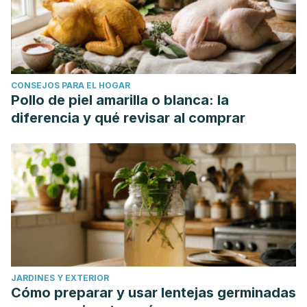
of hypertonic saline nasal irrigation and gargling for the
common cold.
Scientific reports
,
9
(1), 1015.
https://www.nature.com/articles/s41598-018-37703-3
CONSEJOS PARA EL HOGAR
Pollo de piel amarilla o blanca: la
diferencia y qué revisar al comprar
JARDINES Y EXTERIOR
Cómo preparar y usar lentejas germinadas