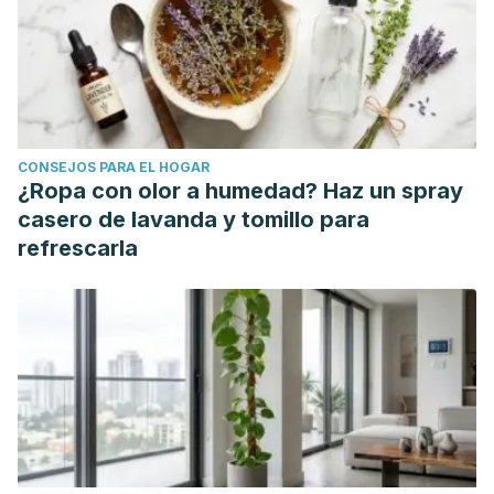
based randomized controlled trial.
Journal of Indian
Society of Pedodontics and Preventive Dentistry
,
35
(4),
319-326.
https://journals.lww.com/
Collins, J. R., Veras, K., Hernández, M., Hou, W., Hong, H., &
Romanos, G. E. (2021). Anti-inflammatory effect of salt water
CONSEJOS PARA EL HOGAR
and chlorhexidine 0.12% mouthrinse after periodontal
¿Ropa con olor a humedad? Haz un spray
surgery: a randomized prospective clinical study.
Clinical
casero de lavanda y tomillo para
Oral Investigations
,
25
, 4349-4357.
refrescarla
https://link.springer.com/article/10.1007/s00784-020-
03748-w
Huynh, N. C. N., Everts, V., Leethanakul, C., Pavasant, P., &
Ampornaramveth, R. S. (2016). Rinsing with saline promotes
human gingival fibroblast wound healing in vitro.
PloS
one
,
11
(7), e0159843.
https://journals.plos.org/plosone/article?
id=10.1371/journal.pone.0159843