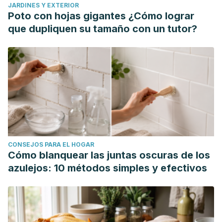
JARDINES Y EXTERIOR
Joung, S. A., & Cho, E. A. (2017). Effects of normal saline
Poto con hojas gigantes ¿Cómo lograr
solution mouthwash on oral health status, xerostomia,
que dupliquen su tamaño con un tutor?
halitosis and salivary pH in elders in long-term care
facilities.
Journal of Korean Gerontological Nursing
,
19
(3),
173-183.
http://jkgn.org/journal/
Kouchaji, C. (2024). Comparison of several salt water
concentrations on salivary flora.
https://www.researchsquare.com/article/rs-4388413/latest
Naibaho, E. N., Dharmajaya, R., & Harahap, I. A. (2020).
Effectiveness of Oral Care Using Normal Saline and Baking
CONSEJOS PARA EL HOGAR
Soda Towards Pain and Comfort in Mucositis Patients
Cómo blanquear las juntas oscuras de los
Undergoing Chemotherapy.
Indian Journal of Public Health
azulejos: 10 métodos simples y efectivos
Research & Development
,
11
(10), 222-228.
https://www.researchgate.net/
Ramalingam, S., Graham, C., Dove, J., Morrice, L., & Sheikh,
A. (2019). A pilot, open labelled, randomised controlled trial