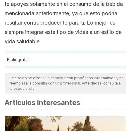
te apoyes solamente en el consumo de la bebida
mencionada anteriormente, ya que esto podría
resultar contraproducente para ti. Lo mejor es
siempre integrar este tipo de vidas a un estilo de
vida saludable.
Bibliografía
Todas las fuentes citadas fueron revisadas a profundidad por
nuestro equipo, para asegurar su calidad, confiabilidad,
Este texto se ofrece únicamente con propósitos informativos y no
reemplaza la consulta con un profesional. Ante dudas, consulta a
vigencia y validez.
La bibliografía de este artículo fue
tu especialista.
considerada confiable y de precisión académica o
Artículos interesantes
científica.
Carlos Lahoz, José M Mostaza,
“La aterosclerosis como
enfermedad sistémica”,
Rev Esp Cardiol
. 2007;60:184-95 –
Vol. 60 Núm.02