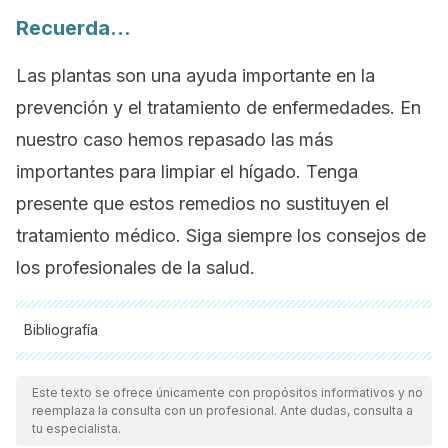
Recuerda…
Las plantas son una ayuda importante en la
prevención y el tratamiento de enfermedades. En
nuestro caso hemos repasado las más
importantes para limpiar el hígado. Tenga
presente que estos remedios no sustituyen el
tratamiento médico. Siga siempre los consejos de
los profesionales de la salud.
Bibliografía
Todas las fuentes citadas fueron revisadas a profundidad por
nuestro equipo, para asegurar su calidad, confiabilidad,
Este texto se ofrece únicamente con propósitos informativos y no
reemplaza la consulta con un profesional. Ante dudas, consulta a
vigencia y validez.
La bibliografía de este artículo fue
tu especialista.
considerada confiable y de precisión académica o