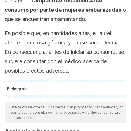
anestesia.
Tampoco se recomienda su
consumo por parte de mujeres embarazadas
o
que se encuentran amamantando.
Es posible que, en cantidades altas, el laurel
afecte la mucosa gástrica y cause somnolencia.
En consecuencia, antes de iniciar su consumo, se
sugiere consultar con el médico acerca de
posibles efectos adversos.
Bibliografía
Todas las fuentes citadas fueron revisadas a profundidad por
nuestro equipo, para asegurar su calidad, confiabilidad,
Este texto se ofrece únicamente con propósitos informativos y no
reemplaza la consulta con un profesional. Ante dudas, consulta a
vigencia y validez.
La bibliografía de este artículo fue
tu especialista.
considerada confiable y de precisión académica o
científica.