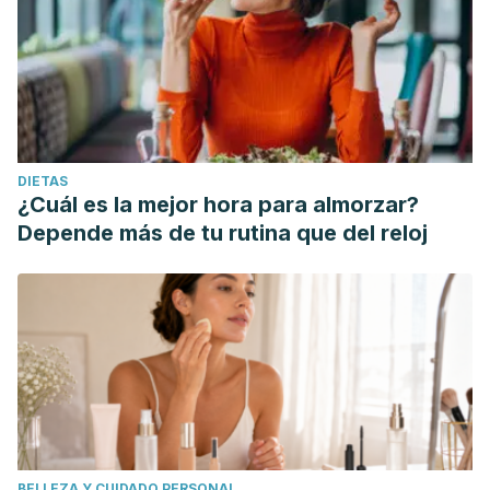
Vinha, A., Guido, L. Costa, A. et al. (2015) Monomeric and
oligomeric flavan-3-ols and antioxidant activity of leaves
from different Laurus sp.
Food and function
, vol. 6(6),
1944-9
https://pubs.rsc.org/en/content/articlelanding/2015/fo/c5fo00
DIETAS
¿Cuál es la mejor hora para almorzar?
Depende más de tu rutina que del reloj
BELLEZA Y CUIDADO PERSONAL