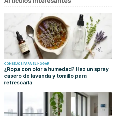
Artículos interesantes
Al-Mijalli S., Mrabti, H., Ouassou, H, et al. Chemical
composition, antioxidant, anti-diabetic, anti-
acetylcholinesterase, anti-inflammatory, and antimicrobial
properties of
Arbutus unedo
L. and
Laurus nobilis
L.
Essential Oils.
Life
, 2022; vol. 12(11), 1876.
https://pubmed.ncbi.nlm.nih.gov/36431011/
Baqur, M., Hashim, H., Al-Shuhaib, J. & Obayes, D. (2023)
Artecanin of
Laurus nobilis
is a novel inhibitor of SARS-
CONSEJOS PARA EL HOGAR
CoV-2 main protease with highly desirable druglikeness.
¿Ropa con olor a humedad? Haz un spray
Journal of Biomolecular Structure and Dynamics
, vol. 41(6),
casero de lavanda y tomillo para
pp. 2355-2367.
refrescarla
https://www.tandfonline.com/doi/abs/10.1080/07391102.2022.
Caputo, L., Nazzaro, F., Souza L. et al. (2017).
Laurus
nobilis
: composition of essential oil and its biological
activities.
Molecules
, vol. 22(6), 930.