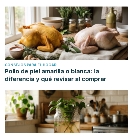
composition and antibacterial activity of the essential oil of
Laurus nobilis
leaves.
Natural Product Research
, vol. 36(4),
pp. 989-993.
https://www.tandfonline.com/doi/full/10.1080/14786419.2020.
Rafaat, R., Omer, A. Yener, A. & Uyar, A. (2021). Biomedical
effects of Laurus nobilis L. leaf extract on vital organs in
streptozotocin-induced diabetic rats. Experimental
research.
Annals of Medicine and Surgery
, 61, pp. 188-197.
CONSEJOS PARA EL HOGAR
https://www.researchgate.net/publication/346651057_Biomedica
Pollo de piel amarilla o blanca: la
induced_diabetic_rats_Experimental_research
diferencia y qué revisar al comprar
Shnewer, M., Al-Hadrawy, S., Abadi, M. & Chasib, J. (2022).
Evaluation of the effect of alcoholic extract of
Laurus
Nobilis
leaves on blood biochemical parameters and
histological changes in the liver and kidney among female
wistar rats treated with depakene (Sodium Valproate).
Arch
Razi Inst
., vol. 77(3), pp. 981-989.