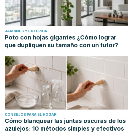
https://doi.org/10.3390/molecules22060930
Celaya-Michel, H., Anaya-Islas, J., Barrera-Silva, M. et al.
(2019). Extractos hidro-etanólicos de plantas comestibles
como alternativa para controlar bacterias patógenas,
JARDINES Y EXTERIOR
parásitos e insectos en la industria pecuaria.
Biotecnia
, vol.
Poto con hojas gigantes ¿Cómo lograr
21(2), pp. 47-54.
que dupliquen su tamaño con un tutor?
https://www.redalyc.org/pdf/6729/672971083006.pdf
Esam, Y., Qnais, F., Abdulla, E. et al (2012). Antidiarrheal
activity of Laurus nobilis L. Leaf extract in rats.
Journal of
Medicinal Food
, 15(1), pp. 51-57.
https://www.liebertpub.com/doi/abs/10.1089/jmf.2011.1707
Federación española de nutrición (2009). Laurel en
Mercado saludable de los alimentos
(pp. 589-590)
.
FEN:
https://www.fen.org.es/publicacion/mercado-saludable-de-
CONSEJOS PARA EL HOGAR
los-alimentos-fen
Cómo blanquear las juntas oscuras de los
Nabila, B. Piras, A., Fouzia, B. et al (2022). Chemical
azulejos: 10 métodos simples y efectivos