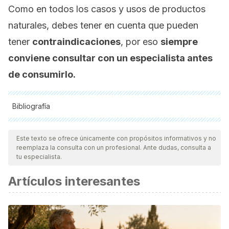
Como en todos los casos y usos de productos
naturales, debes tener en cuenta que pueden
tener
contraindicaciones
, por eso
siempre
conviene consultar con un especialista antes
de consumirlo.
Bibliografía
Todas las fuentes citadas fueron revisadas a profundidad por
nuestro equipo, para asegurar su calidad, confiabilidad,
Este texto se ofrece únicamente con propósitos informativos y no
reemplaza la consulta con un profesional. Ante dudas, consulta a
vigencia y validez.
La bibliografía de este artículo fue
tu especialista.
considerada confiable y de precisión académica o
Artículos interesantes
científica.
Tello, M. (2014). Estudio de las aplicaciones terapéuticas
Del jengibre.
http://dspace.ucacue.edu.ec/bitstream/reducacue/6543/