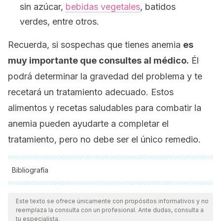
sin azúcar,
bebidas vegetales
, batidos
verdes, entre otros.
Recuerda, si sospechas que tienes anemia
es
muy importante que consultes al médico.
Él
podrá determinar la gravedad del problema y te
recetará un tratamiento adecuado. Estos
alimentos y recetas saludables para combatir la
anemia pueden ayudarte a completar el
tratamiento, pero no debe ser el único remedio.
Bibliografía
Todas las fuentes citadas fueron revisadas a profundidad por
nuestro equipo, para asegurar su calidad, confiabilidad,
Este texto se ofrece únicamente con propósitos informativos y no
reemplaza la consulta con un profesional. Ante dudas, consulta a
vigencia y validez.
La bibliografía de este artículo fue
tu especialista.