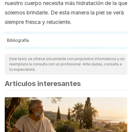
nuestro cuerpo necesita más hidratación de la que
solemos brindarle. De esta manera la piel se verá
siempre fresca y reluciente.
Bibliografía
Todas las fuentes citadas fueron revisadas a profundidad por
nuestro equipo, para asegurar su calidad, confiabilidad,
Este texto se ofrece únicamente con propósitos informativos y no
reemplaza la consulta con un profesional. Ante dudas, consulta a
vigencia y validez.
La bibliografía de este artículo fue
tu especialista.
considerada confiable y de precisión académica o
Artículos interesantes
científica.
Academia Española de Dermatología y Venereología.
[Internet].
Entrevista con Norberto López.
Cuidados de la
piel de las mujeres.
2017. Disponible
en: https://aedv.es/entrevista-con-norberto-lopez-
cuidados-de-la-piel-de-las-mujeres/