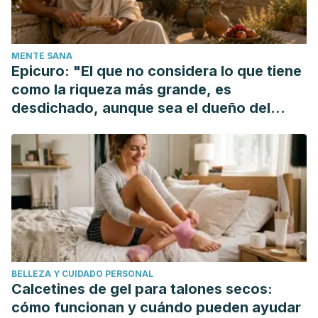
Fundación Piel Sana. [Internet].
¿Tengo que usar hidratante
por la mañana y nutritiva por la noche?.
2016. Disponible
en: https://fundacionpielsana.es/piel-sana/tengo-que-usar-
MENTE SANA
hidratante-por-la-manana-y-nutritiva-por-la-noche
Epicuro: "El que no considera lo que tiene
MedlinePlus. [Internet].
Vitamina E
. 2017. Disponible
como la riqueza más grande, es
en: https://medlineplus.gov/spanish/ency/article/002406.htm
desdichado, aunque sea el dueño del
Organización de Consumidores y Usuarios. [Internet].
mundo"
Aguacate: ¿un superalimento? 2017. Disponible
en: https://www.ocu.org/alimentacion/alimentos/noticias/agua
virtudes-y-pegas#
BELLEZA Y CUIDADO PERSONAL
Calcetines de gel para talones secos:
cómo funcionan y cuándo pueden ayudar