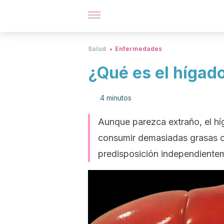
Salud
Enfermedades
¿Qué es el hígad
4 minutos
Aunque parezca extraño, el hí
consumir demasiadas grasas o
predisposición independientem