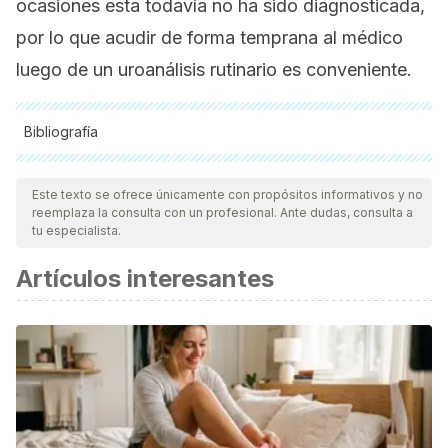
ocasiones esta todavía no ha sido diagnosticada,
por lo que acudir de forma temprana al médico
luego de un uroanálisis rutinario es conveniente.
Bibliografía
Todas las fuentes citadas fueron revisadas a profundidad por
nuestro equipo, para asegurar su calidad, confiabilidad,
Este texto se ofrece únicamente con propósitos informativos y no
reemplaza la consulta con un profesional. Ante dudas, consulta a
vigencia y validez.
La bibliografía de este artículo fue
tu especialista.
considerada confiable y de precisión académica o
Artículos interesantes
científica.
Farías, R., Páez, N., García, E. A., Marino, A., Herrera, B., &
Padilla, E. (2015). Correlación entre cociente
proteína/creatinina y proteinuria de 24 horas en pacientes
con enfermedad renal. Acta bioquímica clínica
latinoamericana, 49(2), 215-220.