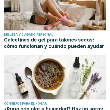
Medlar, R. C., & Lyne, E. D. (1978). Sinding-Larsen-
Johansson disease. Its etiology and natural history.
Journal
of Bone and Joint Surgery – Series A
.
https://doi.org/10.2106/00004623-197860080-00021.
Hall, R., Foss, K. B., Hewett, T. E., & Myer, G. D. (2015). Sport
BELLEZA Y CUIDADO PERSONAL
Specialization’s Association with an Increased Risk of
Calcetines de gel para talones secos:
Developing Anterior Knee Pain in Adolescent Female
cómo funcionan y cuándo pueden ayudar
Athletes.
Journal of Sport Rehabilitation
.
https://doi.org/10.1123/jsr.2013-0101.
CONSEJOS PARA EL HOGAR
¿Ropa con olor a humedad? Haz un spray