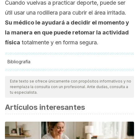
Cuando vuelvas a practicar deporte, puede ser
útil usar una rodillera para cubrir el área irritada.
Su médico le ayudará a decidir el momento y
la manera en que puede retomar la actividad
física
totalmente y en forma segura.
Bibliografía
Todas las fuentes citadas fueron revisadas a profundidad por
nuestro equipo, para asegurar su calidad, confiabilidad,
Este texto se ofrece únicamente con propósitos informativos y no
reemplaza la consulta con un profesional. Ante dudas, consulta a
vigencia y validez.
La bibliografía de este artículo fue
tu especialista.
considerada confiable y de precisión académica o
Artículos interesantes
científica.
Kuehnast, M., Mahomed, N., & Mistry, B. (2012). Sinding-
Larsen-Johansson syndrome.
SAJCH South African Journal
of Child Health
. https://doi.org/10.7196/SAJCH.423.