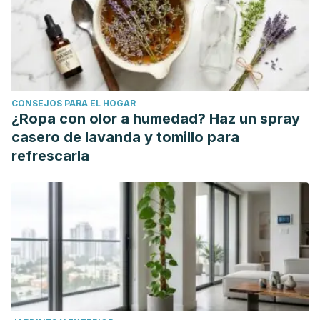
Hollabaugh RS Jr, Steiner MS, Sellers KD, Samm BJ,
Dmochowski RR.
Neuroanatomy of the pelvis: implications
for colonic and rectal resection.
Dis Colon Rectum
2000;43(10):1390-7.
CONSEJOS PARA EL HOGAR
¿Ropa con olor a humedad? Haz un spray
casero de lavanda y tomillo para
refrescarla