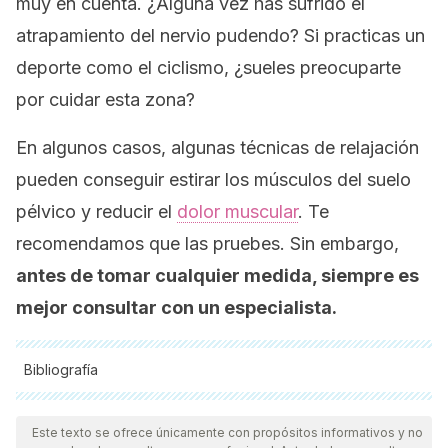
muy en cuenta. ¿Alguna vez has sufrido el
atrapamiento del nervio pudendo? Si practicas un
deporte como el ciclismo, ¿sueles preocuparte
por cuidar esta zona?
En algunos casos, algunas técnicas de relajación
pueden conseguir estirar los músculos del suelo
pélvico y reducir el
dolor muscular
. Te
recomendamos que las pruebes. Sin embargo,
antes de tomar cualquier medida, siempre es
mejor consultar con un especialista.
Bibliografía
Todas las fuentes citadas fueron revisadas a profundidad por
nuestro equipo, para asegurar su calidad, confiabilidad,
Este texto se ofrece únicamente con propósitos informativos y no