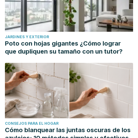
and its side effects: an update.
European Review for
Medical and Pharmacological Sciences, 23
(1), 397-401.
https://www.actuamed.com.mx/sites/default/files/asset/HTML
2.pdf
JARDINES Y EXTERIOR
Chen, W., Mook Jr, R. A., Premont, R. T., & Wang, J. (2018).
Poto con hojas gigantes ¿Cómo lograr
Niclosamide: Beyond an antihelminthic drug.
Cellular
que dupliquen su tamaño con un tutor?
signalling
,
41
, 89-96.
https://www.sciencedirect.com/science/article/pii/S0898656
Kikuchi, T., Koga, M., Shimizu, S., Miura, T., Maruyama, H., &
Kimura, M. (2013). Efficacy and safety of paromomycin for
treating amebiasis in Japan.
Parasitology
international
,
62
(6), 497-501.
https://www.sciencedirect.com/science/article/pii/S1383576
Eke, I. G., Eze, I. O., Ezeudu, T. A., Eze, U. U., Anaga, A. O., &
CONSEJOS PARA EL HOGAR
Onyeyili, P. A. (2017). Anti-trypanosomal activity of
Cómo blanquear las juntas oscuras de los
secnidazole in vitro and in vivo.
Tropical Journal of