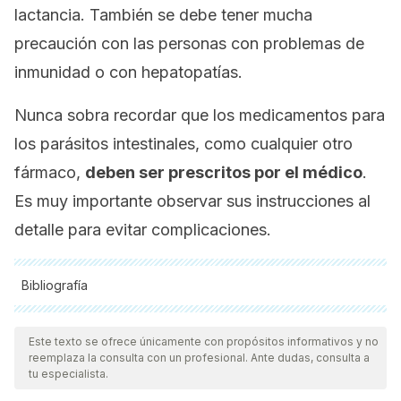
lactancia. También se debe tener mucha
precaución con las personas con problemas de
inmunidad o con hepatopatías.
Nunca sobra recordar que los medicamentos para
los parásitos intestinales, como cualquier otro
fármaco,
deben ser prescritos por el médico
.
Es muy importante observar sus instrucciones al
detalle para evitar complicaciones.
Bibliografía
Todas las fuentes citadas fueron revisadas a profundidad por
nuestro equipo, para asegurar su calidad, confiabilidad,
Este texto se ofrece únicamente con propósitos informativos y no
reemplaza la consulta con un profesional. Ante dudas, consulta a
vigencia y validez.
La bibliografía de este artículo fue
tu especialista.
considerada confiable y de precisión académica o