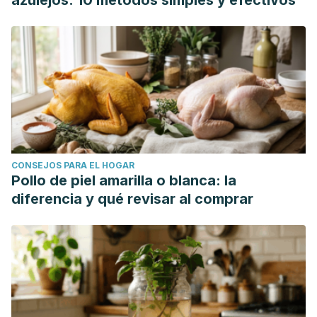
azulejos: 10 métodos simples y efectivos
Pharmaceutical Research
,
16
(3), 535-541.
https://www.ajol.info/index.php/tjpr/article/view/154250
Kappagoda, S., Singh, U., & Blackburn, B. G. (2011, June).
Antiparasitic therapy.
Mayo Clinic Proceedings, 86
(6), 561-
583.
https://www.sciencedirect.com/science/article/pii/S0025619
Malik, K., & Dua, A. (2022).
Albendazole
. StatPearls.
https://www.ncbi.nlm.nih.gov/books/NBK553082/
CONSEJOS PARA EL HOGAR
Martin, R. J., Robertson, A. P., & Choudhary, S. (2021).
Pollo de piel amarilla o blanca: la
Ivermectin: an anthelmintic, an insecticide, and much
diferencia y qué revisar al comprar
more.
Trends in parasitology
,
37
(1), 48-64.
https://www.cell.com/trends/parasitology/fulltext/S1471-
4922(20)30290-7
Shakya, A., Bhat, H. R., & Ghosh, S. K. (2018). Update on
nitazoxanide: a multifunctional chemotherapeutic
agent.
Current drug discovery technologies
,
15
(3), 201-213.