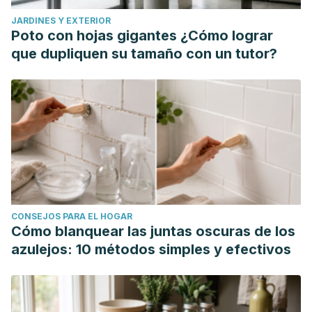
Senewiratne, N. L., Woodall, A., & Can, A. S. (2022). Sodium
JARDINES Y EXTERIOR
bicarbonate.
StatPearls - NCBI Bookshelf
.
Poto con hojas gigantes ¿Cómo lograr
https://www.ncbi.nlm.nih.gov/books/NBK559139
que dupliquen su tamaño con un tutor?
Sodium bicarbonate Interactions. (s.f.).
Drugs.com.
https://www.drugs.com/drug-interactions/sodium-
bicarbonate.html
CONSEJOS PARA EL HOGAR
Cómo blanquear las juntas oscuras de los
azulejos: 10 métodos simples y efectivos