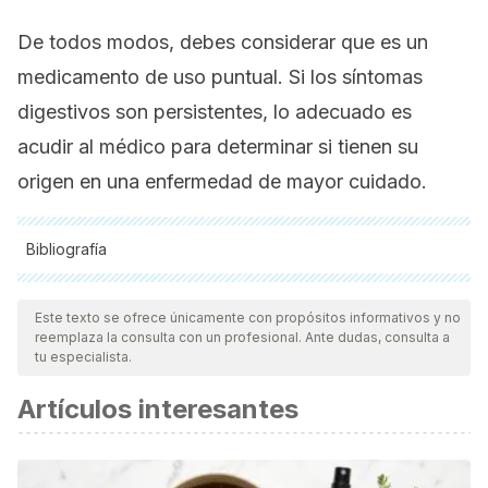
De todos modos, debes considerar que es un
medicamento de uso puntual. Si los síntomas
digestivos son persistentes, lo adecuado es
acudir al médico para determinar si tienen su
origen en una enfermedad de mayor cuidado.
Bibliografía
Todas las fuentes citadas fueron revisadas a profundidad por
nuestro equipo, para asegurar su calidad, confiabilidad,
Este texto se ofrece únicamente con propósitos informativos y no
reemplaza la consulta con un profesional. Ante dudas, consulta a
vigencia y validez.
La bibliografía de este artículo fue
tu especialista.
considerada confiable y de precisión académica o
Artículos interesantes
científica.
Aspirin, Sodium Bicarbonate, And Citric Acid (Oral Route)
Description and Brand Names - Mayo Clinic.
(2024).