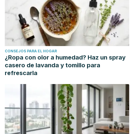
https://www.mayoclinic.org/
Garg, V., Narang, P., & Taneja, R. (2022). Antacids revisited:
review on contemporary facts and relevance for self-
management.
Journal Of International Medical Research,
50(3), 030006052210864.
https://journals.sagepub.com/doi/full/10.1177/030006052210
CONSEJOS PARA EL HOGAR
Graves, A. Qualmann, K. (2018). The Science of Baking
¿Ropa con olor a humedad? Haz un spray
Soda.
ACS Publications Chemistry Blog.
casero de lavanda y tomillo para
https://axial.acs.org/cross-disciplinary-concepts/the-
refrescarla
science-of-baking-soda
Katakam, Prakash & Tantosh, Noha & Eshy, Awatef & Rajab,
Laila & Elfituri, Abdulbaset. (2010). A Comparative Study of
the Acid Neutralizing Capacity of Various Commercially
Available Antacid Formulations in Libya.
Libyan Journal of
Medical Research.
7. 41-49.
https://www.researchgate.net/publication/