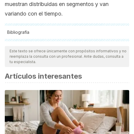
muestran distribuidas en segmentos y van
variando con el tiempo.
Bibliografía
Todas las fuentes citadas fueron revisadas a profundidad por
nuestro equipo, para asegurar su calidad, confiabilidad,
Este texto se ofrece únicamente con propósitos informativos y no
reemplaza la consulta con un profesional. Ante dudas, consulta a
vigencia y validez.
La bibliografía de este artículo fue
tu especialista.
considerada confiable y de precisión académica o
Artículos interesantes
científica.
Hernández, P. L. A., Estrada, T. T., Pizarro, A. L., Cisternas,
M. L. D., & Tapia, C. S. (2016).
Calcificaciones mamarias: descripción y clasificación según
la 5. a edición BI-RADS. Revista chilena de radiología,
22(2), 80-91.